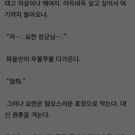
대고 자살이나 해야지. 아득바득 살고 싶어서 여
기까지 돌아오냐.
“저…. 요한 장군님….”
파울만이 우물쭈물 다가온다.
“멈춰.”
그러나 요한은 혐오스러운 표정으로 막는다. 대
신 권총을 겨눈다.