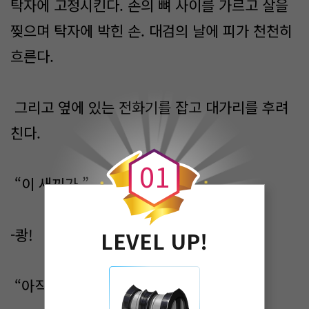
탁자에 고정시킨다. 손의 뼈 사이를 가르고 살을
찢으며 탁자에 박힌 손. 대검의 날에 피가 천천히
흐른다.
그리고 옆에 있는 전화기를 잡고 대가리를 후려
0
친다.
0
1
“이 새끼가.”
-쾅!
LEVEL UP!
“아직도.”