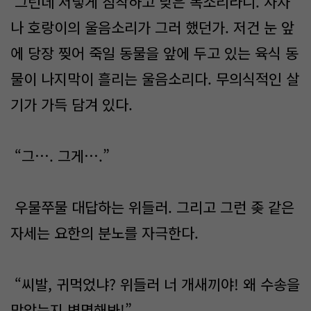
그런데 저렇게 침착하고 낮은 목소리라니. 사자
나 호랑이의 울음소리가 그러 했던가. 저건 눈 앞
에 당장 찢어 죽일 동물을 앞에 두고 있는 육식 동
물이 나지막이 흘리는 울음소리다. 무의식적인 살
기가 가득 담겨 있다.
“그…. 그게….”
우물쭈물 대답하는 위들러. 그리고 그런 좆 같은
자세는 요한의 분노를 자극한다.
“씨발, 귀먹었냐? 위들러 너 개새끼야! 왜 수송을
막았는지 변명해봐!”