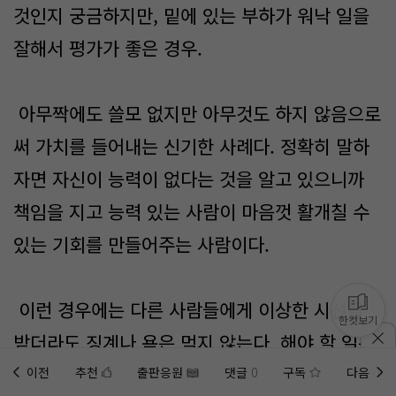
것인지 궁금하지만, 밑에 있는 부하가 워낙 일을
잘해서 평가가 좋은 경우.
아무짝에도 쓸모 없지만 아무것도 하지 않음으로
써 가치를 들어내는 신기한 사례다. 정확히 말하
자면 자신이 능력이 없다는 것을 알고 있으니까
책임을 지고 능력 있는 사람이 마음껏 활개칠 수
있는 기회를 만들어주는 사람이다.
이런 경우에는 다른 사람들에게 이상한 시선을
한컷보기
받더라도 징계나 욕은 먹지 않는다. 해야 할 일은
하기는 했는데 무슨 문제가 있겠는가?
이전
추천
출판응원
댓글
0
구독
다음
홈에
미노벨 웹
추가하기
미노벨 앱
설치하기