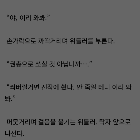
“야, 이리 와봐.”
손가락으로 까딱거리며 위들러를 부른다.
“권총으로 쏘실 것 아닙니까….”
“쏴버릴거면 진작에 쐈다. 안 죽일 테니 이리 와
봐.”
머뭇거리며 걸음을 옮기는 위들러. 탁자 앞으로
나선다.