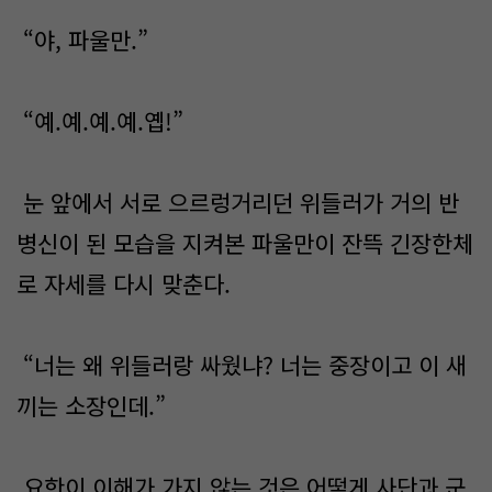
“야, 파울만.”
“예.예.예.예.옙!”
눈 앞에서 서로 으르렁거리던 위들러가 거의 반
병신이 된 모습을 지켜본 파울만이 잔뜩 긴장한체
로 자세를 다시 맞춘다.
“너는 왜 위들러랑 싸웠냐? 너는 중장이고 이 새
끼는 소장인데.”
요한이 이해가 가지 않는 것은 어떻게 사단과 군