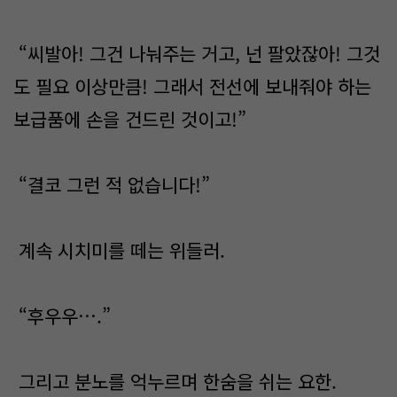
“씨발아! 그건 나눠주는 거고, 넌 팔았잖아! 그것
도 필요 이상만큼! 그래서 전선에 보내줘야 하는
보급품에 손을 건드린 것이고!”
“결코 그런 적 없습니다!”
계속 시치미를 떼는 위들러.
“후우우….”
그리고 분노를 억누르며 한숨을 쉬는 요한.