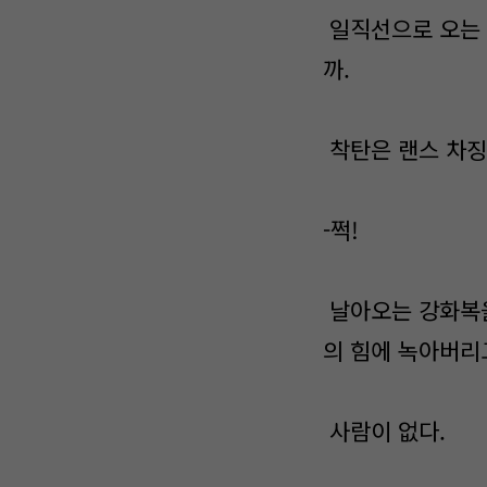
일직선으로 오는 
까.
착탄은 랜스 차징
-쩍!
날아오는 강화복을
의 힘에 녹아버리
사람이 없다.