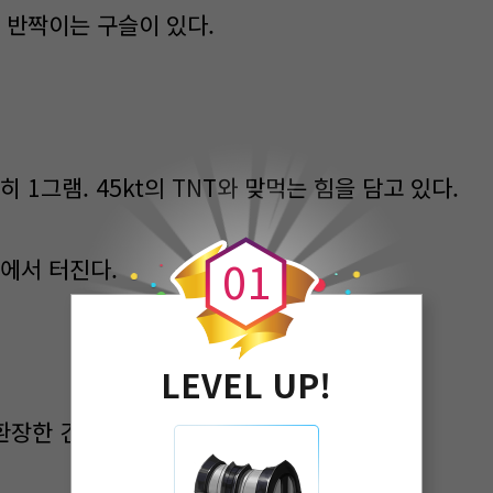
 반짝이는 구슬이 있다.
 1그램. 45kt의 TNT와 맞먹는 힘을 담고 있다.
0
0
1
에서 터진다.
LEVEL UP!
환장한 건가!”