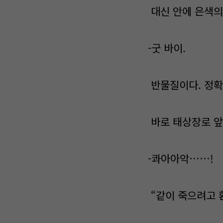
대신 안에 은색의
-굿 바이.
반물질이다. 정확히
바로 태상장로 앞
-콰아아악……!
“같이 죽으려고 