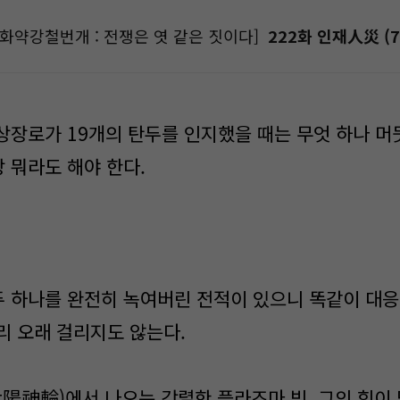
[화약강철번개 : 전쟁은 엿 같은 짓이다]
222화 인재人災 (7
태상장로가 19개의 탄두를 인지했을 때는 무엇 하나 머
장 뭐라도 해야 한다.
두 하나를 완전히 녹여버린 전적이 있으니 똑같이 대응
리 오래 걸리지도 않는다.
陽神輪)에서 나오는 강렬한 플라즈마 빔. 그의 힘이 