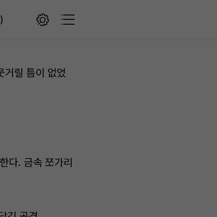
)
뭇거릴 틈이 없었
한다. 금속 쪼가리
담긴 공격.