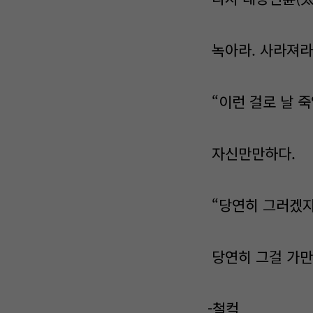
녹아라. 사라져라
“이런 걸로 날 죽
자신만만하다.
“당연히 그러겠지
당연히 그걸 가만
-철컥