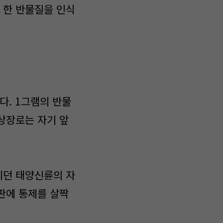
 한 반물질을 인식
다. 1그램의 반물
상장로는 자기 앞
리던 태양신륜의 자
판에 통제를 살짝