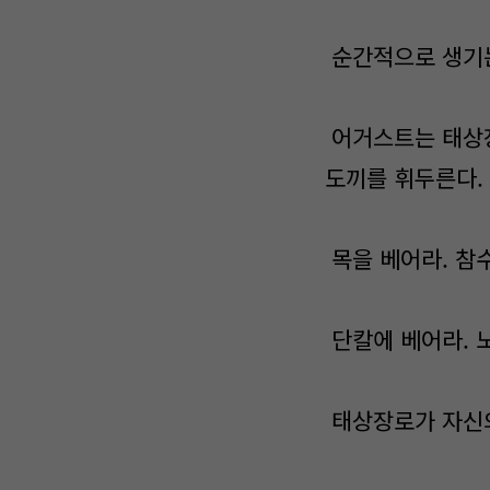
순간적으로 생기는
어거스트는 태상장
도끼를 휘두른다.
목을 베어라. 참
단칼에 베어라. 
태상장로가 자신의