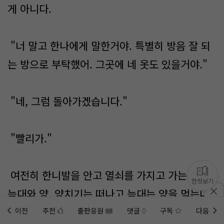
게 아니다.
"너 말고 한나에게 말한거야. 특별히 방음 잘 되
는 방으로 부탁했어. 그곳에 네 옷도 있을거야."
"네, 그럼 돌아가겠습니다."
"빨리가."
여전히 한니발을 안고 열쇠를 가지고 가는 한나.
한컷보기
늑대와 양. 양치기는 떠나고 늑대는 양을 먹는다.
입을 벌리고 고기를 씹는다. 잘근잘근. 육즙이 넘
이전
추천
출판응원
댓글
0
구독
다음
홈에
미노벨 웹
추가하기
미노벨 앱
설치하기