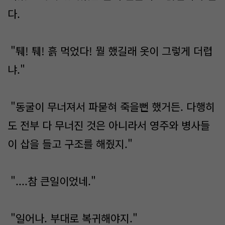
다.
"퉤! 퉤! 흙 먹었다! 뭘 했길래 옷이 그렇게 더렵
냐."
"동굴이 무너져서 파묻혀 죽을뻔 했거든. 다행히
도 전부 다 무너진 것은 아니라서 영주와 병사들
이 삽을 들고 구조를 해줬지."
"....참 큰일이었네."
"일어나. 부대로 복귀해야지."