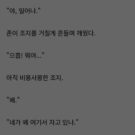
"야, 일어나."
존이 조지를 거칠게 흔들며 깨웠다.
"으흡! 뭐야..."
아직 비몽사몽한 조지.
"왜."
"네가 왜 여기서 자고 있냐."