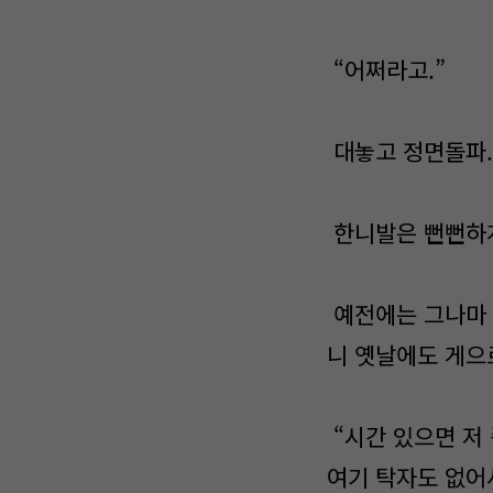
“어쩌라고.”
대놓고 정면돌파.
한니발은 뻔뻔하게
예전에는 그나마 
니 옛날에도 게으
“시간 있으면 저
여기 탁자도 없어서