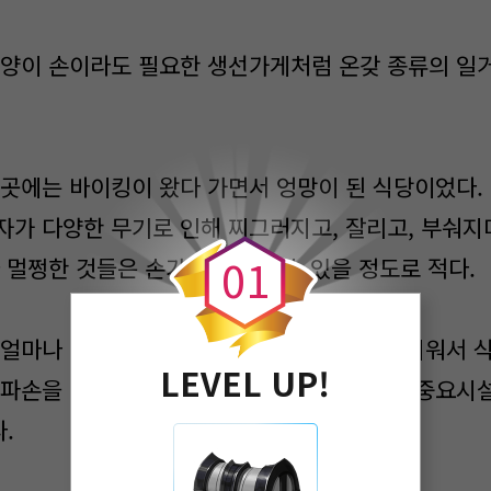
양이 손이라도 필요한 생선가게처럼 온갖 종류의 일
곳에는 바이킹이 왔다 가면서 엉망이 된 식당이었다.
0
자가 다양한 무기로 인해 찌그러지고, 잘리고, 부숴지
0
1
 멀쩡한 것들은 손가락으로 셀 수 있을 정도로 적다.
얼마나 좋을까? 워낙 거대한 규모의 난동을 피워서 
LEVEL UP!
 파손을 입어서 지금 당장 잔해를 치우기보다 중요시설
.