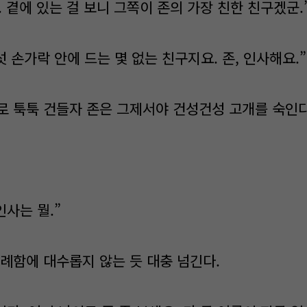
. 곁에 있는 걸 보니 그쪽이 존의 가장 친한 친구겠군.
 손가락 안에 드는 몇 없는 친구지요. 존, 인사해요.”
 툭툭 건들자 존은 그제서야 건성건성 고개를 숙인다
사는 뭘.”
례함에 대수롭지 않는 듯 대충 넘긴다.