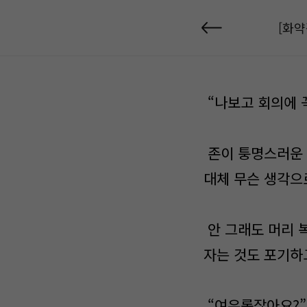
[화약
“나보고 회의에 
존이 퉁명스러운 
대체 무슨 생각으
안 그래도 머리 
자는 것도 포기하
“여유롭잖아요?”