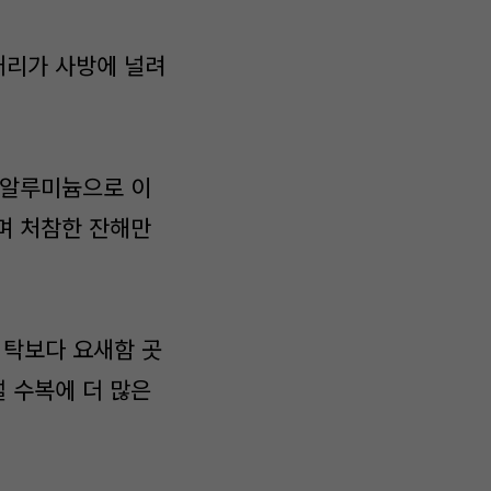
거리가 사방에 널려
 알루미늄으로 이
며 처참한 잔해만
식탁보다 요새함 곳
 수복에 더 많은