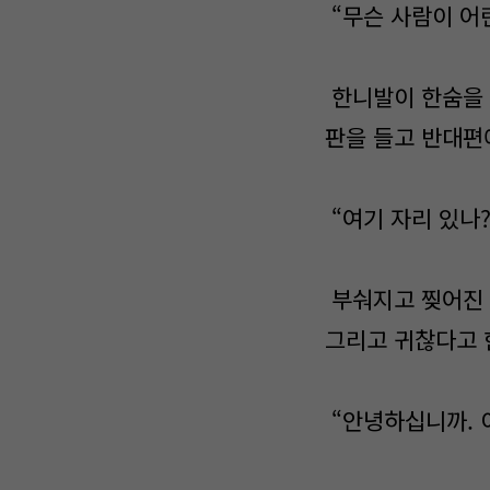
“무슨 사람이 어
한니발이 한숨을 
판을 들고 반대편
“여기 자리 있나?
부숴지고 찢어진 
그리고 귀찮다고 
“안녕하십니까. 