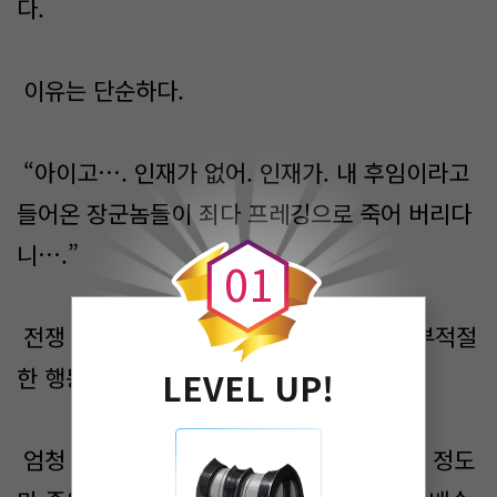
다.
이유는 단순하다.
“아이고…. 인재가 없어. 인재가. 내 후임이라고
0
들어온 장군놈들이 죄다 프레깅으로 죽어 버리다
니….”
0
1
전쟁 때문에 급하게 배치한 인사(人士)가 부적절
한 행동으로 적지 않게 죽었기 때문이다.
LEVEL UP!
엄청 많이 죽은 것은 아니고 대략 10분의 1 정도