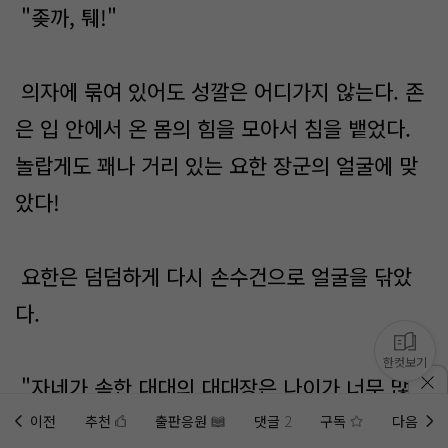
"좆까, 퉤!"
의자에 묶여 있어도 성깔은 어디가지 않는다. 존
은 입 안에서 온 몸의 힘을 모아서 침을 뱉었다.
놀랍게도 꽤나 거리 있는 요한 장군의 얼굴에 맞
았다!
요한은 덤덤하게 다시 손수건으로 얼굴을 닦았
다.
한컷보기
"자네가 속한 대대의 대대장은 나이가 너무 많아
전역할 예정이고, 자네가 그 대대를 지휘할 예정
이전
추천
출판응원
댓글
2
구독
다음
홈에
미노벨 웹
추가하기
미노벨 앱
설치하기