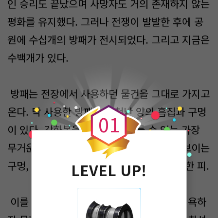
인 승리도 끝났으며 사망자도 거의 존재하지 않는
평화를 유지했다. 그러나 전쟁이 발발한 후에 공
원에 수십개의 방패가 전시되었다. 그리고 지금은
수백개가 있다.
0
방패는 전장에서 사용하던 물건을 그대로 가지고
온다. 막 사용한 방패는 엄청난 양의 흠집과 구멍
0
1
이 있다. 강화복을 입은 기사가 들 수 있는 가장
무거운 방패에 수많은 총알 구멍과 가끔씩 보이는
구멍, 휘어진 철덩어리, 그리고 씻어내지 못한 피.
LEVEL UP!
이를 본 시민들은 그 누구도 군인과 기사를 욕하