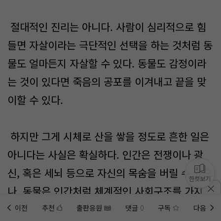
절대적인 진리는 아니다. 사람이 심리적으로 힘
들면 자살이라는 극단적인 선택을 하는 것처럼 동
물도 얼마든지 자살할 수 있다. 동물도 감정이라
는 것이 있다면 죽음의 공포를 이겨내고 끝을 맞
이할 수 있다.
하지만 그게 시체로 산을 쌓을 정도로 흔한 일은
아니다는 사실은 확실하다. 인간은 전쟁이나 광
신, 혹은 세뇌 등으로 자신의 목숨을 버릴 수 있으
한컷보기
나, 동물은 인간처럼 체계적인 사회구조를 가지고
있지 않다. 그것들의 최우선 목표는 생존과 종족
이전
추천
출판응원
댓글
0
구독
다음
홈에
미노벨 웹
추가하기
미노벨 앱
설치하기