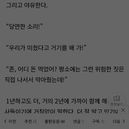
그리고 야유한다.
“당연한 소리!”
“우리가 미쳤다고 거기를 왜 가!”
“존, 어디 돈 먹었어? 평소에는 그런 위험한 짓은
직접 나서서 막아줬는데!”
1년하고도 더, 거의 2년에 가까이 함께 해온 병
한컷보기
사들이기에 거침없이 말한다. 더 잘 알고 있기에
더 망설임 없이 말한다.
이전
추천
출판응원
댓글
0
구독
다음
홈에
미노벨 웹
추가하기
미노벨 앱
설치하기