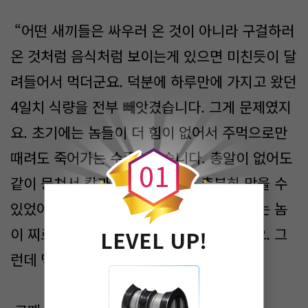
“어떤 새끼들은 싸우러 온 것이 아니라 구걸하러
온 것처럼 음식처럼 보이는게 있으면 미친듯이 달
려들어서 먹더군요. 덕분에 하루만에 가지고 왔던
4일치 식량을 전부 빼앗겼습니다. 그게 문제였지
0
요. 초기에는 놈들이 더 힘이 없어서 주먹으로만
때려도 죽어가는 수준이었습니다. 총알이 없어도
0
1
같이 뭉쳐서 칼과 도끼로 때리면 충분히 막을 수
있었어요. 그때도 갑옷은 있었으니 힘도 없는 놈
이 찌르는 단검이나 송곳은 가볍게 막았지요. 그
LEVEL UP!
런데 먹을게 없어서 문제였습니다.”