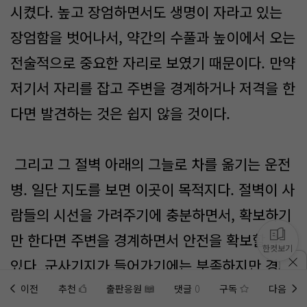
시켰다. 높고 장엄하면서도 생명이 자라고 있는
장엄함을 벗어나서, 약간의 수풀과 높이에서 오는
전술적으로 중요한 자리로 보였기 때문이다. 만약
저기서 자리를 잡고 주변을 경계하거나 저격을 한
다면 발견하는 것은 쉽지 않을 것이다.
그리고 그 절벽 아래의 그늘로 차를 옮기는 운전
병. 일단 지도를 보면 이곳이 목적지다. 절벽이 사
람들의 시선을 가려주기에 충분하면서, 확보하기
만 한다면 주변을 경계하면서 안전을 확보할 수
한컷보기
있다. 군사기지가 들어가기에는 부족하지만 경계
탑을 세우고 적을 몰아넣기에는 최적의 장소.
이전
추천
출판응원
댓글
0
구독
다음
홈에
미노벨 웹
추가하기
미노벨 앱
설치하기