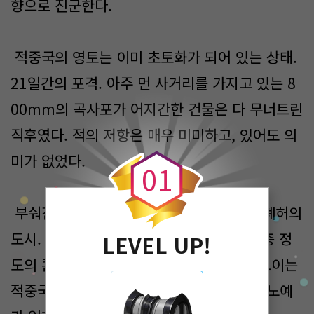
향으로 진군한다.
적중국의 영토는 이미 초토화가 되어 있는 상태.
21일간의 포격. 아주 먼 사거리를 가지고 있는 8
00mm의 곡사포가 어지간한 건물은 다 무너트린
0
직후였다. 적의 저항은 매우 미미하고, 있어도 의
미가 없었다.
0
1
부숴진 돌가루와 대나무 뼈대로 이루어진 폐허의
도시. 넓은 흙길에서 원래는 네모난 대략 5층 정
LEVEL UP!
도의 콘크리트 건물들이 즐비했던 것으로 보이는
적중국의 노예 거주구. 노예가 만들어지고, 노예