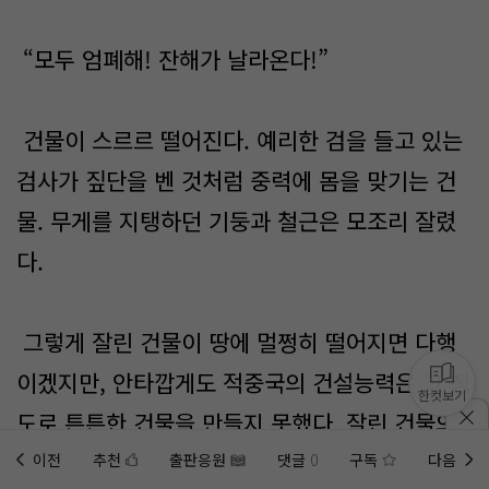
“모두 엄폐해! 잔해가 날라온다!”
건물이 스르르 떨어진다. 예리한 검을 들고 있는
검사가 짚단을 벤 것처럼 중력에 몸을 맞기는 건
물. 무게를 지탱하던 기둥과 철근은 모조리 잘렸
다.
그렇게 잘린 건물이 땅에 멀쩡히 떨어지면 다행
이겠지만, 안타깝게도 적중국의 건설능력은 그 정
한컷보기
도로 튼튼한 건물을 만들지 못했다. 잘린 건물의
일부분이 땅에 닿자 중심을 잃고 쓰러지고, 중심
이전
추천
출판응원
댓글
0
구독
다음
홈에
미노벨 웹
추가하기
미노벨 앱
설치하기