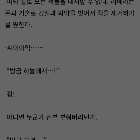
피와 살로 모든 적들을 대처할 수 없다. 리베라는
돈과 기술로 강철과 화약을 빚어서 적을 제거하기
를 원한다.
-씨이이익……
“방금 하늘에서…!”
-쾅!
아니면 누군가 전부 부숴버리던가.