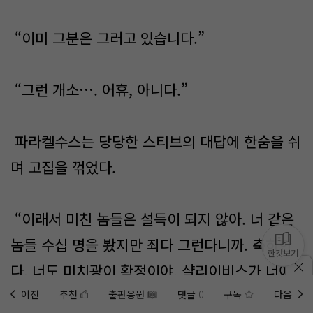
“이미 그분은 그러고 있습니다.”
“그런 개소…. 어휴, 아니다.”
파라켈수스는 당당한 스티브의 대답에 한숨을 쉬
며 고집을 꺾었다.
“이래서 미친 놈들은 설득이 되지 않아. 너 같은
놈들 수십 명을 봤지만 죄다 그런다니까. 축하한
한컷보기
다. 너도 미치광이 확정이야. 샬리이비스가 너에
게 찐한 관심을 줄게다.”
이전
추천
출판응원
댓글
0
구독
다음
홈에
미노벨 웹
추가하기
미노벨 앱
설치하기